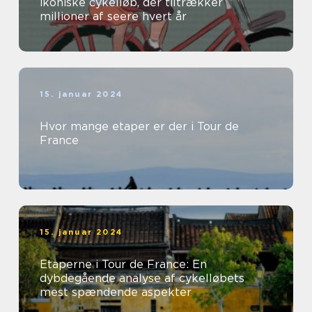
ikoniske cykelløb, der tiltrækker
millioner af seere hvert år
15. januar 2024
Hvor mange etaper er der i Tour de
France
15. januar 2024
Etaperne i Tour de France: En
dybdegående analyse af cykelløbets
mest spændende aspekter