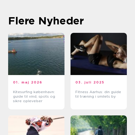
Flere Nyheder
01. maj 2026
03. juli 2025
Kitesurfing københavn:
Fitness Aarhus: din guide
guide til vind, spots og
til træning i smilets by
sikre oplevelser