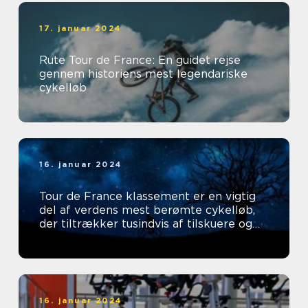
17. januar 2024
Rute Tour de France: En guidet rejse
gennem historiens mest legendariske
cykelløb
16. januar 2024
Tour de France klassement er en vigtig
del af verdens mest berømte cykelløb,
der tiltrækker tusindvis af tilskuere og
tv-seere hvert år
16. januar 2024