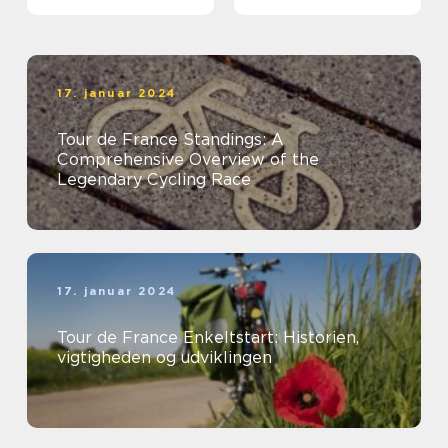
verdens mest berømte
der tiltrækker millioner
cykelløb, Tour de France
af tilskuere fra hele
verden
17. januar 2024
Tour de France Standings: A
Comprehensive Overview of the
Legendary Cycling Race
17. januar 2024
Tour de France Enkeltstart: Historien,
vigtigheden og udviklingen