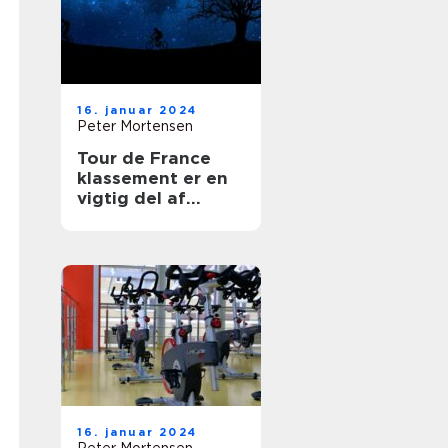
16. januar 2024
Peter Mortensen
Tour de France
klassement er en
vigtig del af
verdens mest
berømte cykelløb,
der tiltrækker
tusindvis af
tilskuere og tv-
seere hvert år
16. januar 2024