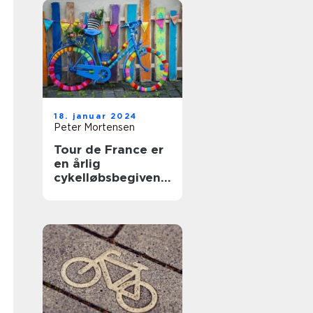
18. januar 2024
Peter Mortensen
Tour de France er
en årlig
cykelløbsbegivenh
ed, der tiltrækker
millioner af
tilskuere fra hele
verden