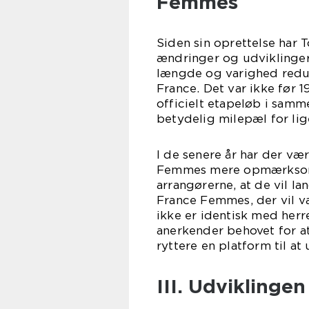
Femmes
Siden sin oprettelse har
ændringer og udviklinger.
længde og varighed reduce
France. Det var ikke før 
officielt etapeløb i sam
betydelig milepæl for lig
I de senere år har der væ
Femmes mere opmærksomh
arrangørerne, at de vil la
France Femmes, der vil v
ikke er identisk med her
anerkender behovet for a
ryttere en platform til at
III. Udviklinge