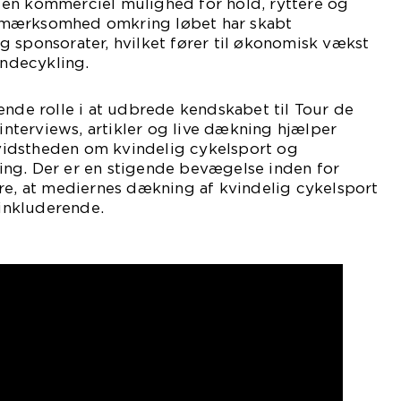
en kommerciel mulighed for hold, ryttere og
mærksomhed omkring løbet har skabt
 sponsorater, hvilket fører til økonomisk vækst
indecykling.
ende rolle i at udbrede kendskabet til Tour de
terviews, artikler og live dækning hjælper
idstheden om kvindelig cykelsport og
ng. Der er en stigende bevægelse inden for
re, at mediernes dækning af kvindelig cykelsport
 inkluderende.