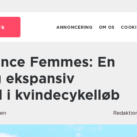
dk
ANNONCERING
OM OS
COOKI
g ekspansiv
 i kvindecykelløb
sen
Redaktio