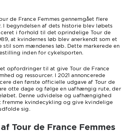
 Tour de France Femmes gennemgået flere
 I begyndelsen af dets historie blev løbets
ret i forhold til det oprindelige Tour de
1989, at kvindernes løb blev anerkendt som et
me stil som mændenes løb. Dette markerede en
estilling inden for cykelsporten.
ret opfordringer til at give Tour de France
ed og ressourcer. I 2021 annoncerede
ncere den første officielle udgave af Tour de
are otte dage og følge en uafhængig rute, der
reløbet. Denne udvidelse og uafhængighed
t fremme kvindecykling og give kvindelige
 udfolde sig.
n af Tour de France Femmes