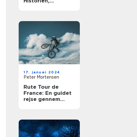
Historien,
vigtigheden og
udviklingen
17. januar 2024
Peter Mortensen
Rute Tour de
France: En guidet
rejse gennem
historiens mest
legendariske
cykelløb