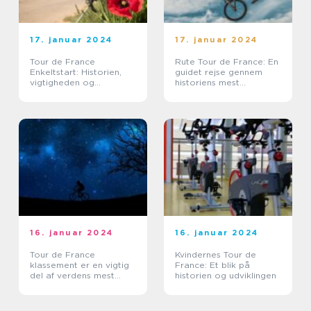
17. januar 2024
17. januar 2024
Tour de France
Rute Tour de France: En
Enkeltstart: Historien,
guidet rejse gennem
vigtigheden og
historiens mest
udviklingen
legendariske cykelløb
16. januar 2024
16. januar 2024
Tour de France
Kvindernes Tour de
klassement er en vigtig
France: Et blik på
del af verdens mest
historien og udviklingen
berømte cykelløb, der
tiltrækker tusindvis af
tilskuere og tv-seere