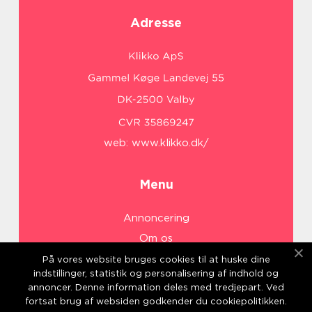
Adresse
web:
www.klikko.dk/
Menu
Annoncering
Om os
Cookies
På vores website bruges cookies til at huske dine
indstillinger, statistik og personalisering af indhold og
Kontakt os
annoncer. Denne information deles med tredjepart. Ved
Sitemap
fortsat brug af websiden godkender du cookiepolitikken.