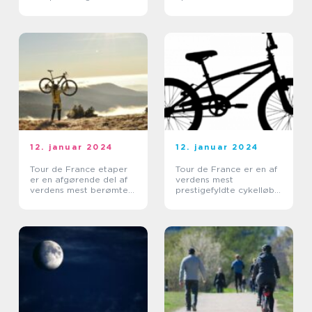
fritidsentusiaster
Enthusiasts
12. januar 2024
12. januar 2024
Tour de France etaper
Tour de France er en af
er en afgørende del af
verdens mest
verdens mest berømte
prestigefyldte cykelløb,
cykelløb, der tiltrækker
der tiltrækker millioner
sports- og
af tilskuere og seere
fritidsentusiaster fra hele
hvert år
verden