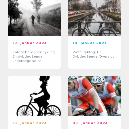
10. januar 2024
10. januar 2024
Kalorieberegner cykling:
Watt Cykling: En
En dybdegående
Dybdegående Oversigt
undersøgelse af
værktøjets udvikling og
betydning for sports- og
fritidsentusiaster
10. januar 2024
09. januar 2024