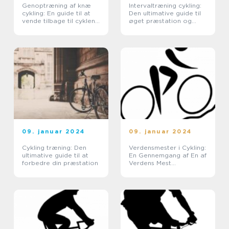
Genoptræning af knæ
Intervaltræning cykling:
cykling: En guide til at
Den ultimative guide til
vende tilbage til cyklen
øget præstation og
efter knæskade
kondition
09. januar 2024
09. januar 2024
Cykling træning: Den
Verdensmester i Cykling:
ultimative guide til at
En Gennemgang af En af
forbedre din præstation
Verdens Mest
Prestigefyldte r