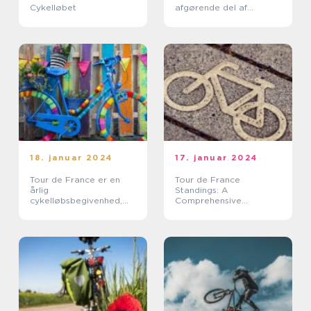
Cykelløbet
afgørende del af
verdens mest berømte
cykelløb, Tour de France
18. januar 2024
17. januar 2024
Tour de France er en
Tour de France
årlig
Standings: A
cykelløbsbegivenhed,
Comprehensive
der tiltrækker millioner
Overview of the
af tilskuere fra hele
Legendary Cycling Race
verden