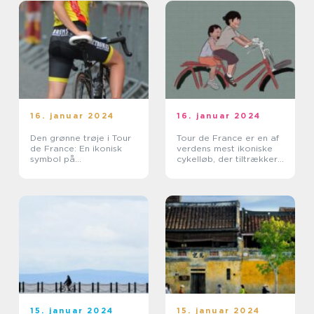
hvert år
16. januar 2024
16. januar 2024
Den grønne trøje i Tour
Tour de France er en af
de France: En ikonisk
verdens mest ikoniske
symbol på
cykelløb, der tiltrækker
pointkonkurrence
millioner af seere hvert
år
15. januar 2024
15. januar 2024