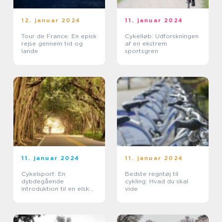
12. januar 2024
11. januar 2024
Tour de France: En episk
Cykelløb: Udforskningen
rejse gennem tid og
af en ekstrem
lande
sportsgren
11. januar 2024
11. januar 2024
Cykelsport: En
Bedste regntøj til
dybdegående
cykling: Hvad du skal
introduktion til en elsket
vide
sport