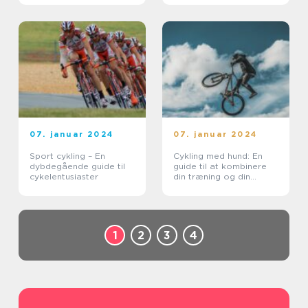
07. januar 2024
07. januar 2024
Sport cykling – En
Cykling med hund: En
dybdegående guide til
guide til at kombinere
cykelentusiaster
din træning og din
firbenede vens motion
1
2
3
4