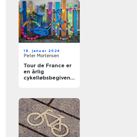
18. januar 2024
Peter Mortensen
Tour de France er
en årlig
cykelløbsbegivenh
ed, der tiltrækker
millioner af
tilskuere fra hele
verden