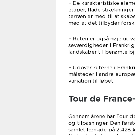
– De karakteristiske elem
etaper, flade strækninger,
terræn er med til at skab
med at det tilbyder forsk
– Ruten er også nøje udva
seværdigheder i Frankrig.
landskaber til berømte b
– Udover ruterne i Frankr
målsteder i andre europæi
variation til løbet.
Tour de France-
Gennem årene har Tour d
og tilpasninger. Den førs
samlet længde på 2.428 k