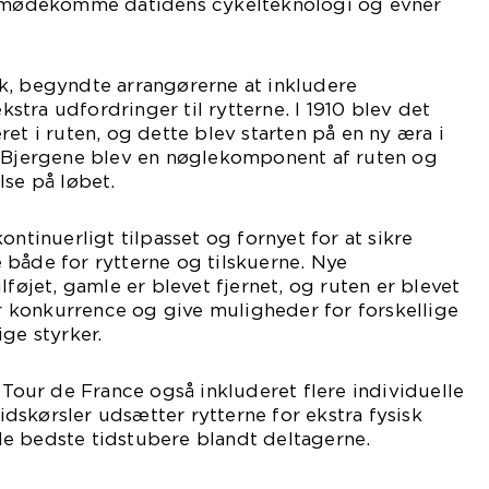
 imødekomme datidens cykelteknologi og evner
k, begyndte arrangørerne at inkludere
ekstra udfordringer til rytterne. I 1910 blev det
et i ruten, og dette blev starten på en ny æra i
. Bjergene blev en nøglekomponent af ruten og
lse på løbet.
ontinuerligt tilpasset og fornyet for at sikre
både for rytterne og tilskuerne. Nye
lføjet, gamle er blevet fjernet, og ruten er blevet
air konkurrence og give muligheder for forskellige
ge styrker.
r Tour de France også inkluderet flere individuelle
 tidskørsler udsætter rytterne for ekstra fysisk
e bedste tidstubere blandt deltagerne.