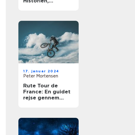
Historien,
vigtigheden og
udviklingen
17. januar 2024
Peter Mortensen
Rute Tour de
France: En guidet
rejse gennem
historiens mest
legendariske
cykelløb