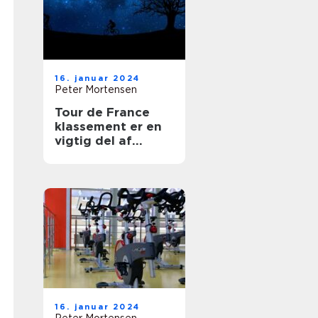
16. januar 2024
Peter Mortensen
Tour de France
klassement er en
vigtig del af
verdens mest
berømte cykelløb,
der tiltrækker
tusindvis af
tilskuere og tv-
seere hvert år
16. januar 2024