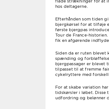
flade strækninger for at
hos deltagerne.
Efterhånden som tiden gi
bjergkørsel for at tilføje 
første bjergpas introducer
Tour de France-historien
fik en afgørende indflyde
Siden da er ruten blevet k
spænding og forbløffelse 
bjergpassager er blevet ti
tilpasset til at fremme f
cykelryttere med forskelli
For at skabe variation ha
tidskørsler i løbet. Disse
udfordring og belønner d