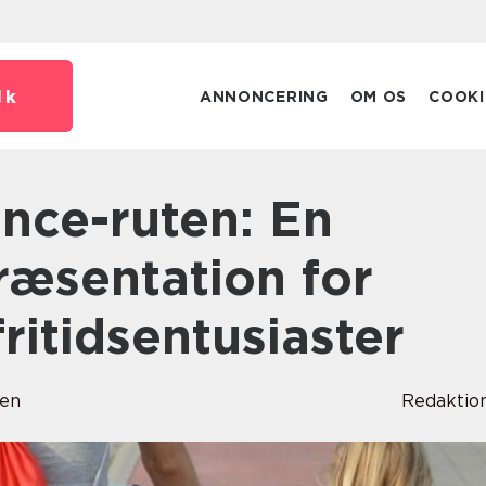
dk
ANNONCERING
OM OS
COOKI
æsentation for
fritidsentusiaster
sen
Redaktio