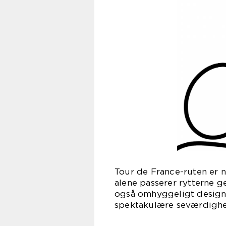
Tour de France-ruten er no
alene passerer rytterne g
også omhyggeligt designe
spektakulære seværdighed