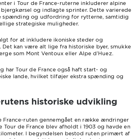
enter i Tour de France-ruterne inkluderer alpine
 bjergkørsel og indlagte sprinter. Dette varierede
e spænding og udfordring for rytterne, samtidig
ellige strategiske muligheder.
lgt for at inkludere ikoniske steder og
 Det kan være alt lige fra historiske byer, smukke
jerge som Mont Ventoux eller Alpe d’Huez.
ig har Tour de France også haft start- og
ske lande, hvilket tilføjer ekstra spænding og
rutens historiske udvikling
e France-ruten gennemgået en række ændringer
te Tour de France blev afholdt i 1903 og havde en
ilometer. I begyndelsen bestod ruten primært af