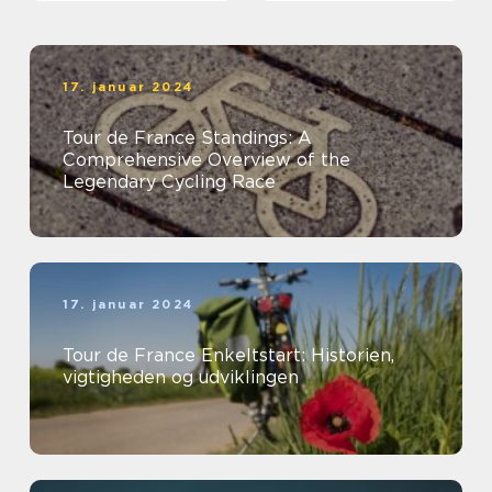
cykelløb, Tour de France
af tilskuere fra hele
verden
17. januar 2024
Tour de France Standings: A
Comprehensive Overview of the
Legendary Cycling Race
17. januar 2024
Tour de France Enkeltstart: Historien,
vigtigheden og udviklingen