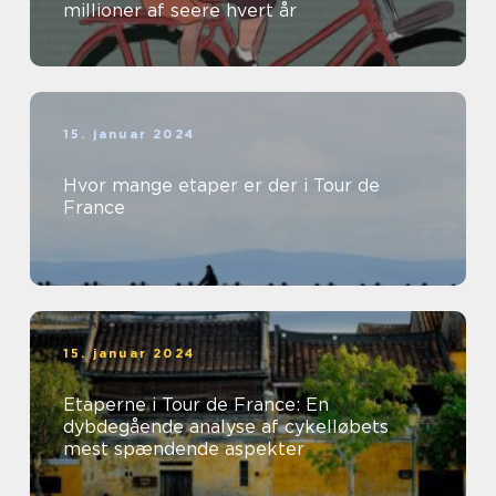
millioner af seere hvert år
15. januar 2024
Hvor mange etaper er der i Tour de
France
15. januar 2024
Etaperne i Tour de France: En
dybdegående analyse af cykelløbets
mest spændende aspekter