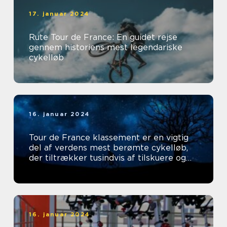
17. januar 2024
Rute Tour de France: En guidet rejse
gennem historiens mest legendariske
cykelløb
16. januar 2024
Tour de France klassement er en vigtig
del af verdens mest berømte cykelløb,
der tiltrækker tusindvis af tilskuere og
tv-seere hvert år
16. januar 2024