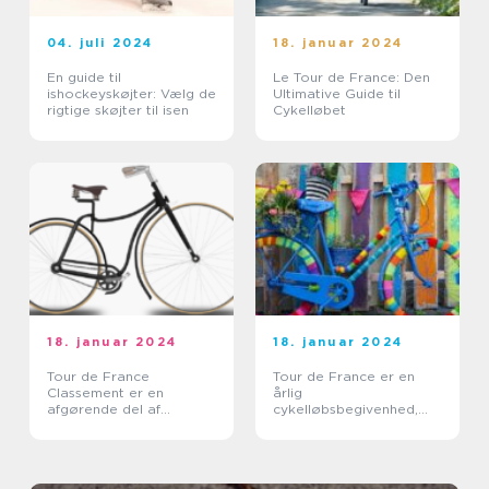
04. juli 2024
18. januar 2024
En guide til
Le Tour de France: Den
ishockeyskøjter: Vælg de
Ultimative Guide til
rigtige skøjter til isen
Cykelløbet
18. januar 2024
18. januar 2024
Tour de France
Tour de France er en
Classement er en
årlig
afgørende del af
cykelløbsbegivenhed,
verdens mest berømte
der tiltrækker millioner
cykelløb, Tour de France
af tilskuere fra hele
verden