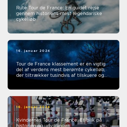
Rute Tour de France: En guidet rejse
gennem historiens mest legendariske
cykelløb
16. januar 2024
Tour de France klassement er en vigtig
del af verdens mest berømte cykelløb,
der tiltrækker tusindvis af tilskuere og
tv-seere hvert år
16. januar 2024
Kvindernes Tour de France: Et blik på
historien og udviklingen