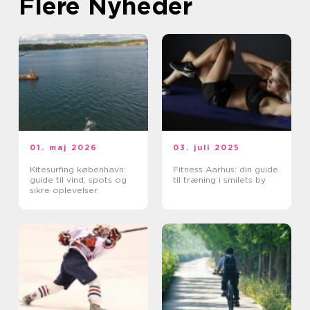
Flere Nyheder
01. maj 2026
03. juli 2025
Kitesurfing københavn:
Fitness Aarhus: din guide
guide til vind, spots og
til træning i smilets by
sikre oplevelser