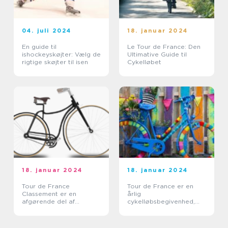
04. juli 2024
18. januar 2024
En guide til
Le Tour de France: Den
ishockeyskøjter: Vælg de
Ultimative Guide til
rigtige skøjter til isen
Cykelløbet
18. januar 2024
18. januar 2024
Tour de France
Tour de France er en
Classement er en
årlig
afgørende del af
cykelløbsbegivenhed,
verdens mest berømte
der tiltrækker millioner
cykelløb, Tour de France
af tilskuere fra hele
verden