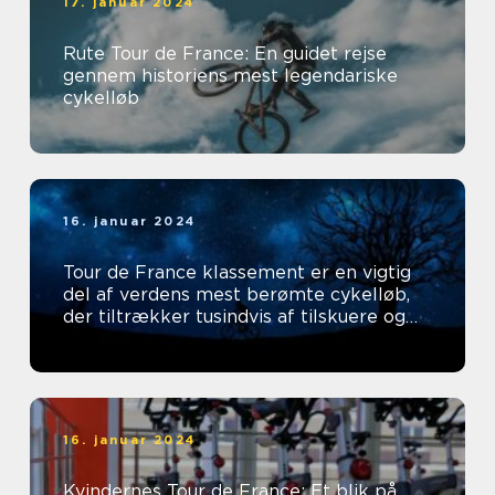
17. januar 2024
Rute Tour de France: En guidet rejse
gennem historiens mest legendariske
cykelløb
16. januar 2024
Tour de France klassement er en vigtig
del af verdens mest berømte cykelløb,
der tiltrækker tusindvis af tilskuere og
tv-seere hvert år
16. januar 2024
Kvindernes Tour de France: Et blik på