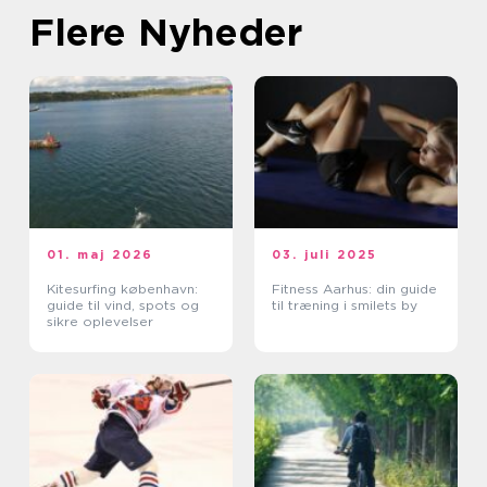
Flere Nyheder
01. maj 2026
03. juli 2025
Kitesurfing københavn:
Fitness Aarhus: din guide
guide til vind, spots og
til træning i smilets by
sikre oplevelser