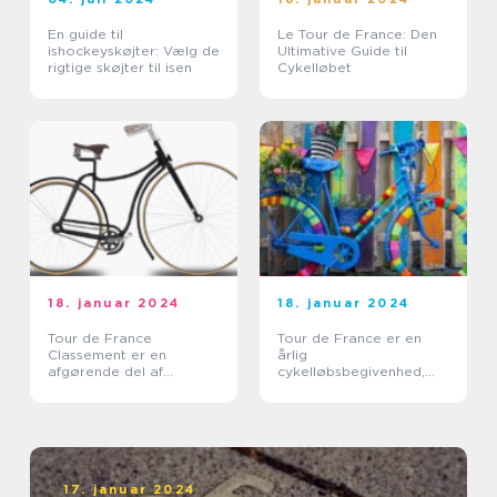
En guide til
Le Tour de France: Den
ishockeyskøjter: Vælg de
Ultimative Guide til
rigtige skøjter til isen
Cykelløbet
18. januar 2024
18. januar 2024
Tour de France
Tour de France er en
Classement er en
årlig
afgørende del af
cykelløbsbegivenhed,
verdens mest berømte
der tiltrækker millioner
cykelløb, Tour de France
af tilskuere fra hele
verden
17. januar 2024