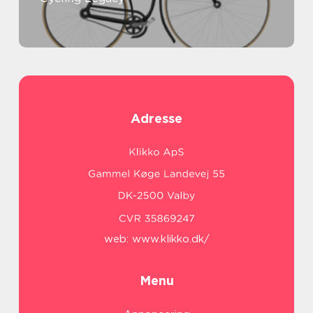
Adresse
web:
www.klikko.dk/
Menu