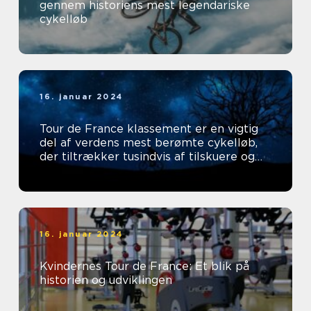
gennem historiens mest legendariske
cykelløb
16. januar 2024
Tour de France klassement er en vigtig
del af verdens mest berømte cykelløb,
der tiltrækker tusindvis af tilskuere og
tv-seere hvert år
16. januar 2024
Kvindernes Tour de France: Et blik på
historien og udviklingen