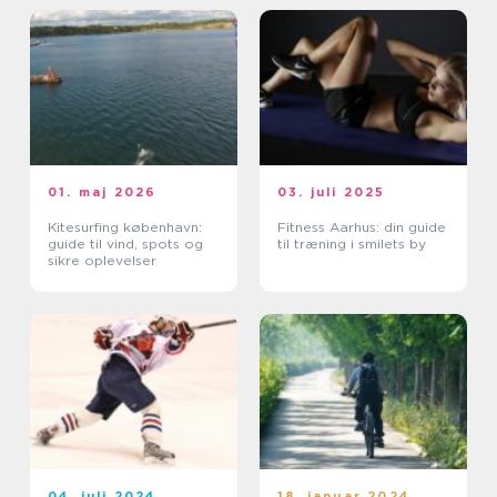
01. maj 2026
03. juli 2025
Kitesurfing københavn:
Fitness Aarhus: din guide
guide til vind, spots og
til træning i smilets by
sikre oplevelser
04. juli 2024
18. januar 2024