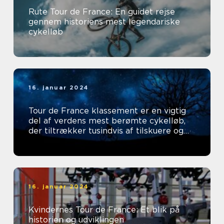
Rute Tour de France: En guidet rejse
gennem historiens mest legendariske
cykelløb
16. januar 2024
Tour de France klassement er en vigtig
del af verdens mest berømte cykelløb,
der tiltrækker tusindvis af tilskuere og
tv-seere hvert år
16. januar 2024
Kvindernes Tour de France: Et blik på
historien og udviklingen