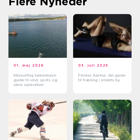
Flere Nyheder
01. maj 2026
03. juli 2025
Kitesurfing københavn:
Fitness Aarhus: din guide
guide til vind, spots og
til træning i smilets by
sikre oplevelser