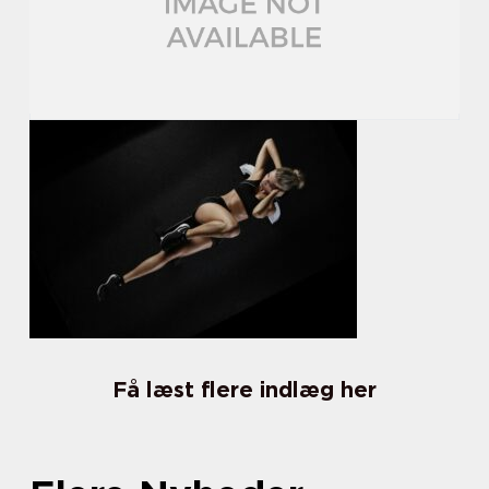
Få læst flere indlæg her