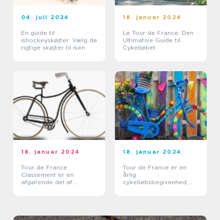
04. juli 2024
18. januar 2024
En guide til
Le Tour de France: Den
ishockeyskøjter: Vælg de
Ultimative Guide til
rigtige skøjter til isen
Cykelløbet
18. januar 2024
18. januar 2024
Tour de France
Tour de France er en
Classement er en
årlig
afgørende del af
cykelløbsbegivenhed,
verdens mest berømte
der tiltrækker millioner
cykelløb, Tour de France
af tilskuere fra hele
verden