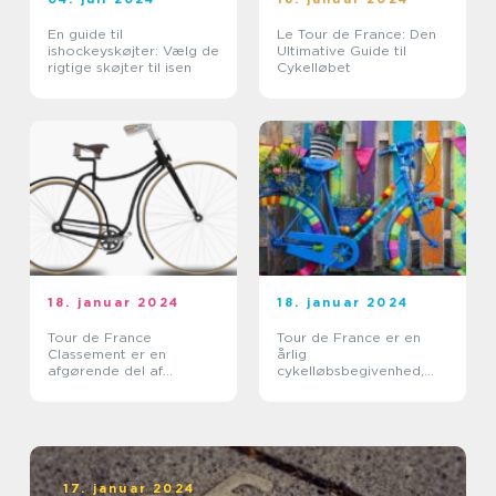
En guide til
Le Tour de France: Den
ishockeyskøjter: Vælg de
Ultimative Guide til
rigtige skøjter til isen
Cykelløbet
18. januar 2024
18. januar 2024
Tour de France
Tour de France er en
Classement er en
årlig
afgørende del af
cykelløbsbegivenhed,
verdens mest berømte
der tiltrækker millioner
cykelløb, Tour de France
af tilskuere fra hele
verden
17. januar 2024