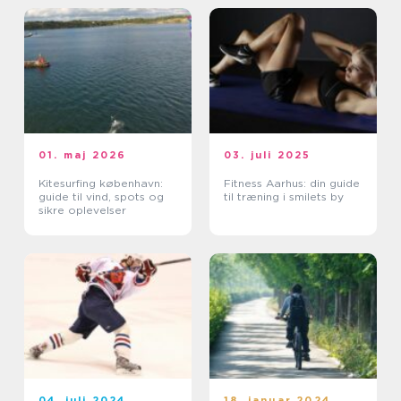
01. maj 2026
03. juli 2025
Kitesurfing københavn:
Fitness Aarhus: din guide
guide til vind, spots og
til træning i smilets by
sikre oplevelser
04. juli 2024
18. januar 2024