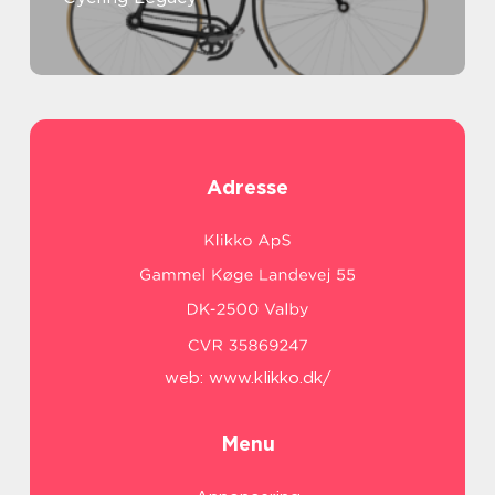
Adresse
web:
www.klikko.dk/
Menu