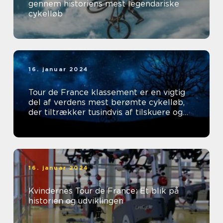
gennem historiens mest legendariske
cykelløb
16. januar 2024
Tour de France klassement er en vigtig
del af verdens mest berømte cykelløb,
der tiltrækker tusindvis af tilskuere og
tv-seere hvert år
16. januar 2024
Kvindernes Tour de France: Et blik på
historien og udviklingen