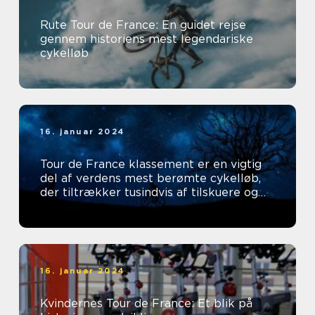
Rute Tour de France: En guidet rejse
gennem historiens mest legendariske
cykelløb
16. januar 2024
Tour de France klassement er en vigtig
del af verdens mest berømte cykelløb,
der tiltrækker tusindvis af tilskuere og
tv-seere hvert år
16. januar 2024
Kvindernes Tour de France: Et blik på