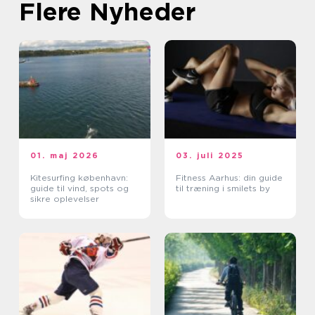
Flere Nyheder
01. maj 2026
03. juli 2025
Kitesurfing københavn:
Fitness Aarhus: din guide
guide til vind, spots og
til træning i smilets by
sikre oplevelser