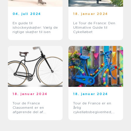
04. juli 2024
18. januar 2024
En guide til
Le Tour de France: Den
ishockeyskøjter: Vælg de
Ultimative Guide til
rigtige skøjter til isen
Cykelløbet
18. januar 2024
18. januar 2024
Tour de France
Tour de France er en
Classement er en
årlig
afgørende del af
cykelløbsbegivenhed,
verdens mest berømte
der tiltrækker millioner
cykelløb, Tour de France
af tilskuere fra hele
verden