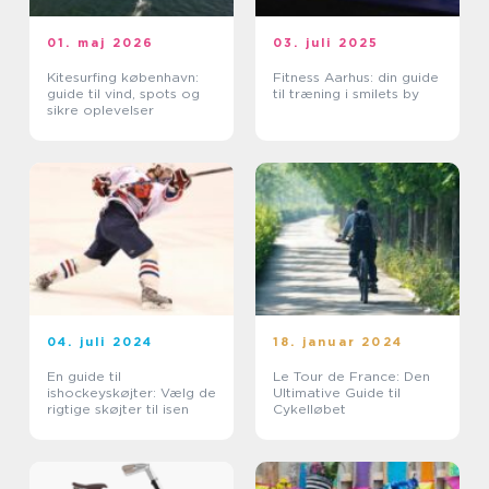
01. maj 2026
03. juli 2025
Kitesurfing københavn:
Fitness Aarhus: din guide
guide til vind, spots og
til træning i smilets by
sikre oplevelser
04. juli 2024
18. januar 2024
En guide til
Le Tour de France: Den
ishockeyskøjter: Vælg de
Ultimative Guide til
rigtige skøjter til isen
Cykelløbet