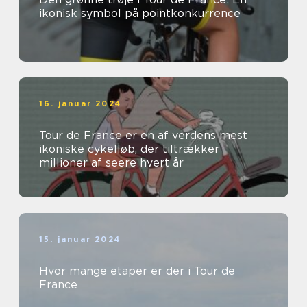
ikonisk symbol på pointkonkurrence
16. januar 2024
Tour de France er en af verdens mest
ikoniske cykelløb, der tiltrækker
millioner af seere hvert år
15. januar 2024
Hvor mange etaper er der i Tour de
France