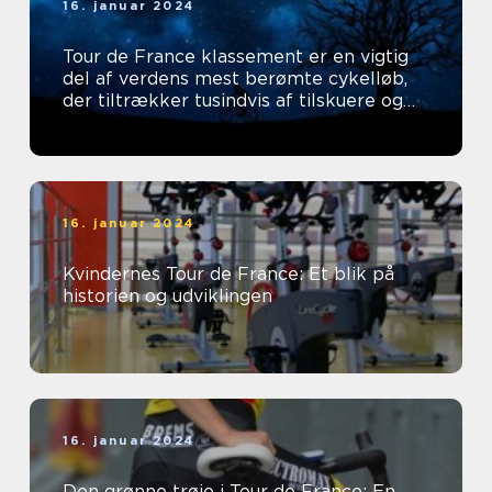
16. januar 2024
Tour de France klassement er en vigtig
del af verdens mest berømte cykelløb,
der tiltrækker tusindvis af tilskuere og
tv-seere hvert år
16. januar 2024
Kvindernes Tour de France: Et blik på
historien og udviklingen
16. januar 2024
Den grønne trøje i Tour de France: En