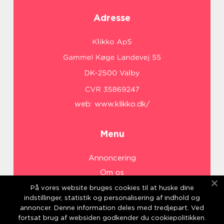
Adresse
web:
www.klikko.dk/
Menu
Annoncering
Om os
Cookies
På vores website bruges cookies til at huske dine
indstillinger, statistik og personalisering af indhold og
Kontakt os
annoncer. Denne information deles med tredjepart. Ved
Sitemap
fortsat brug af websiden godkender du cookiepolitikken.