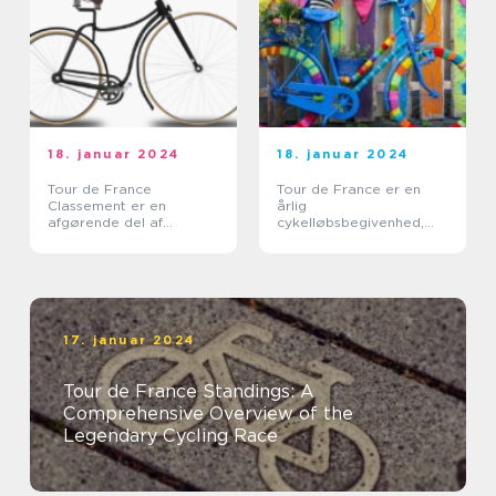
18. januar 2024
18. januar 2024
Tour de France
Tour de France er en
Classement er en
årlig
afgørende del af
cykelløbsbegivenhed,
verdens mest berømte
der tiltrækker millioner
cykelløb, Tour de France
af tilskuere fra hele
verden
17. januar 2024
Tour de France Standings: A
Comprehensive Overview of the
Legendary Cycling Race