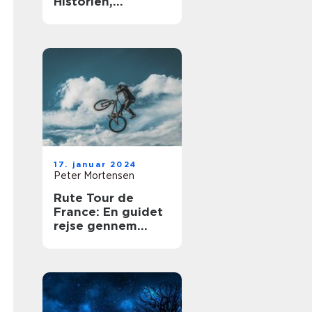
Historien,
vigtigheden og
udviklingen
17. januar 2024
Peter Mortensen
Rute Tour de
France: En guidet
rejse gennem
historiens mest
legendariske
cykelløb