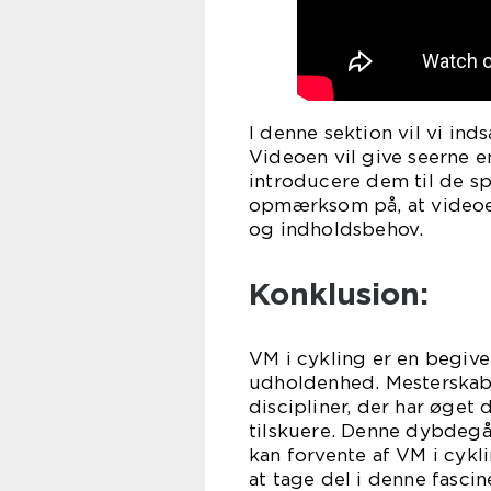
I denne sektion vil vi in
Videoen vil give seerne e
introducere dem til de s
opmærksom på, at videoe
og indholdsbehov.
Konklusion:
VM i cykling er en begiv
udholdenhed. Mesterskabet
discipliner, der har øget
tilskuere. Denne dybdegåe
kan forvente af VM i cykli
at tage del i denne fasci