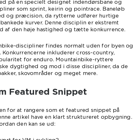
sted på en specielt designet indendørsbane og
ipliner som sprint, keirin og pointrace. Baneløb
ed og præcision, da rytterne udfører hurtige
 bankede kurver. Denne disciplin er ekstremt
 af den høje hastighed og tætte konkurrence.
nbike-discipliner findes normalt uden for byen og
. Konkurrencerne inkluderer cross-country,
ularitet for enduro. Mountainbike-ryttere
ske dygtighed og mod i disse discipliner, da de
bakker, skovområder og meget mere.
om Featured Snippet
en for at rangere som et featured snippet på
nne artikel have en klart struktureret opbygning.
vordan den kan se ud:
 vært for VM i cykling?