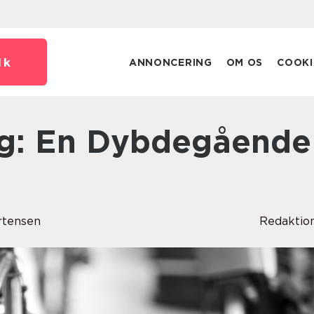
dk
ANNONCERING
OM OS
COOKI
rtensen
Redaktio