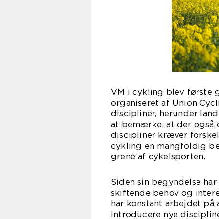
VM i cykling blev første 
organiseret af Union Cycli
discipliner, herunder lan
at bemærke, at der også e
discipliner kræver forske
cykling en mangfoldig beg
grene af cykelsporten.
Siden sin begyndelse har
skiftende behov og intere
har konstant arbejdet på
introducere nye disciplin