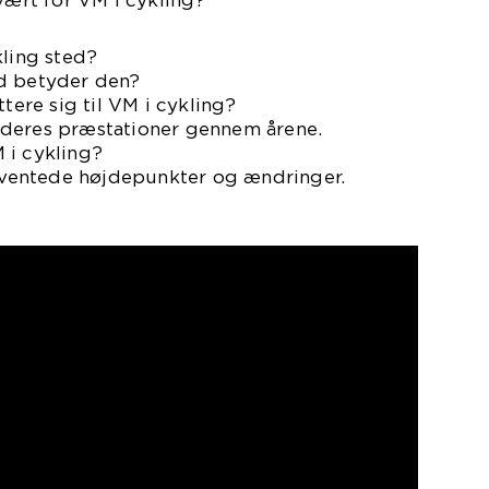
kling sted?
d betyder den?
ttere sig til VM i cykling?
 deres præstationer gennem årene.
 i cykling?
orventede højdepunkter og ændringer.