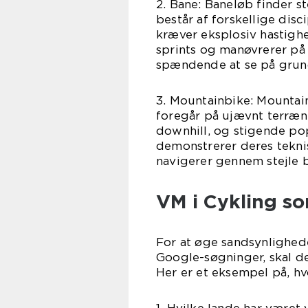
2. Bane: Baneløb finder 
består af forskellige disc
kræver eksplosiv hastigh
sprints og manøvrerer på
spændende at se på grund
3. Mountainbike: Mountai
foregår på ujævnt terræn
downhill, og stigende pop
demonstrerer deres tekni
navigerer gennem stejle 
VM i Cykling s
For at øge sandsynlighed
Google-søgninger, skal de
Her er et eksempel på, h
1. Hvilke lande har været