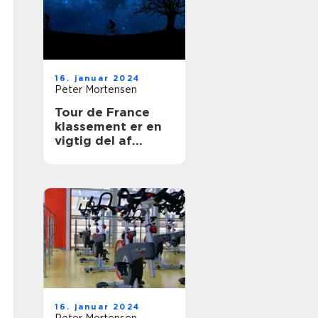
16. januar 2024
Peter Mortensen
Tour de France
klassement er en
vigtig del af
verdens mest
berømte cykelløb,
der tiltrækker
tusindvis af
tilskuere og tv-
seere hvert år
16. januar 2024