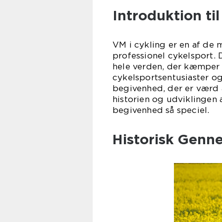
Introduktion til
VM i cykling er en af de 
professionel cykelsport. 
hele verden, der kæmper 
cykelsportsentusiaster og
begivenhed, der er værd at
historien og udviklingen 
begivenhed så speciel.
Historisk Gen