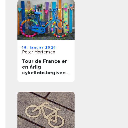
18. januar 2024
Peter Mortensen
Tour de France er
en årlig
cykelløbsbegivenh
ed, der tiltrækker
millioner af
tilskuere fra hele
verden